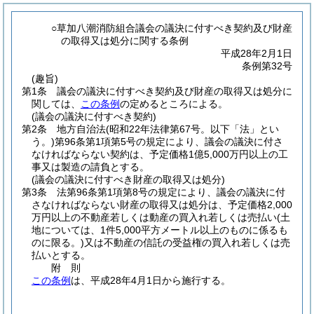
○草加八潮消防組合議会の議決に付すべき契約及び財産
の取得又は処分に関する条例
平成28年2月1日
条例第32号
(趣旨)
第1条
議会の議決に付すべき契約及び財産の取得又は処分に
関しては、
この条例
の定めるところによる。
(議会の議決に付すべき契約)
第2条
地方自治法
(昭和22年法律第67号。以下「法」とい
う。)
第96条第1項第5号の規定により、議会の議決に付さ
なければならない契約は、予定価格1億5,000万円以上の工
事又は製造の請負とする。
(議会の議決に付すべき財産の取得又は処分)
第3条
法第96条第1項第8号の規定により、議会の議決に付
さなければならない財産の取得又は処分は、予定価格2,000
万円以上の不動産若しくは動産の買入れ若しくは売払い
(土
地については、1件5,000平方メートル以上のものに係るも
のに限る。)
又は不動産の信託の受益権の買入れ若しくは売
払いとする。
附
則
この条例
は、平成28年4月1日から施行する。