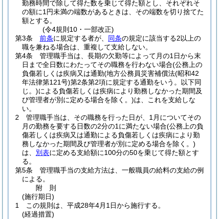
勤務時間で除して得た数を乗じて得た額とし、それぞれそ
の額に1円未満の端数があるときは、その端数を切り捨てた
額とする。
(令4規則10・一部改正)
第3条
前条
に規定する者が、
同条
の規定に該当する2以上の
職を兼ねる場合は、重複して支給しない。
第4条
管理職手当は、長期の欠勤等によって月の1日から末
日まで全日数にわたってその職務を行わない場合
(公務上の
負傷若しくは疾病又は通勤
(地方公務員災害補償法
(昭和42
年法律第121号)
第2条第2項に規定する通勤をいう。以下同
じ。)
による負傷若しくは疾病により勤務しなかった期間及
び管理者が別に定める場合を除く。)
は、これを支給しな
い。
2
管理職手当は、その職務を行った日が、1月についてその
月の勤務を要する日数の2分の1に満たない場合
(公務上の負
傷若しくは疾病又は通勤による負傷若しくは疾病により勤
務しなかった期間及び管理者が別に定める場合を除く。)
は、
別表
に定める支給額に100分の50を乗じて得た額とす
る。
第5条
管理職手当の支給方法は、一般職員の給料の支給の例
による。
附
則
(施行期日)
1
この規則は、平成28年4月1日から施行する。
(経過措置)