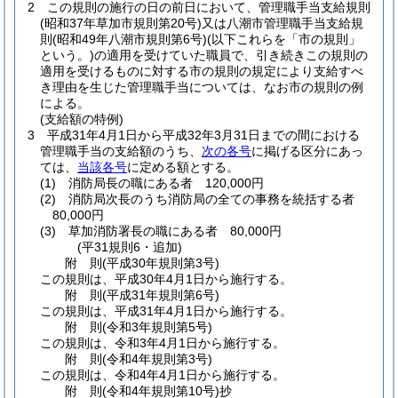
2
この規則の施行の日の前日において、管理職手当支給規則
(昭和37年草加市規則第20号)
又は八潮市管理職手当支給規
則
(昭和49年八潮市規則第6号)
(以下これらを「市の規則」
という。)
の適用を受けていた職員で、引き続きこの規則の
適用を受けるものに対する市の規則の規定により支給すべ
き理由を生じた管理職手当については、なお市の規則の例
による。
(支給額の特例)
3
平成31年4月1日から平成32年3月31日までの間における
管理職手当の支給額のうち、
次の各号
に掲げる区分にあっ
ては、
当該各号
に定める額とする。
(1)
消防局長の職にある者 120,000円
(2)
消防局次長のうち消防局の全ての事務を統括する者
80,000円
(3)
草加消防署長の職にある者 80,000円
(平31規則6・追加)
附
則
(平成30年
規則第3号)
この規則は、平成30年4月1日から施行する。
附
則
(平成31年
規則第6号)
この規則は、平成31年4月1日から施行する。
附
則
(令和3年
規則第5号)
この規則は、令和3年4月1日から施行する。
附
則
(令和4年
規則第3号)
この規則は、令和4年4月1日から施行する。
附
則
(令和4年
規則第10号)
抄