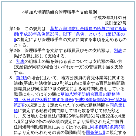
○草加八潮消防組合管理職手当支給規則
平成28年3月31日
規則第27号
第1条
この規則は、
草加八潮消防組合職員の給与に関する条
例
(平成28年条例第23号。以下「条例」という。)
第17条の
6
の規定により管理職手当の支給に関する事項を定めるもの
とする。
第2条
管理職手当を支給する職員及びその支給額は、
別表
に
掲げる職に応じて支給する。
2
別表
の組織上の職を兼ねる者については支給額の高い方
(支給額が同額の場合はいずれか一方)
の管理職手当を支給
する。
3
前2項
の場合において、地方公務員の育児休業等に関する
法律
(平成3年法律第110号)
第11条に規定する育児短時間勤
務職員及び同法第17条の規定による短時間勤務をしている
職員にあってはその額に
草加八潮消防組合職員の勤務時
間、休日及び休暇に関する条例
(平成28年条例第20号)
第2条
第2項
の規定により定められたその者の勤務時間を
同条第1
項
に規定する勤務時間で除して得た数を乗じて得た額と
し、又は地方公務員法
(昭和25年法律第261号)
第22条の4第
1項又は第22条の5第2項の規定により採用された定年前再
任用短時間勤務職員にあってはその額に
同条例第2条第3項
により定められたその者の勤務時間を
同条第1項
に規定する