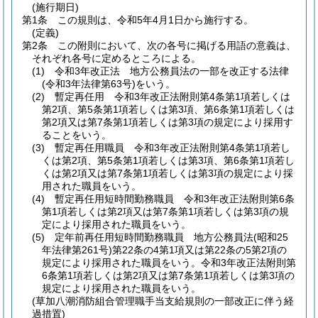
(施行期日)
第1条
この規則は、令和5年4月1日から施行する。
(定義)
第2条
この附則において、次の各号に掲げる用語の意義は、
それぞれ各号に定めるところによる。
(1)
令和3年改正法 地方公務員法の一部を改正する法律
(令和3年法律第63号)
をいう。
(2)
暫定再任用 令和3年改正法附則第4条第1項若しくは
第2項、第5条第1項若しくは第3項、第6条第1項若しくは
第2項又は第7条第1項若しくは第3項の規定により採用す
ることをいう。
(3)
暫定再任用職員 令和3年改正法附則第4条第1項若し
くは第2項、第5条第1項若しくは第3項、第6条第1項若し
くは第2項又は第7条第1項若しくは第3項の規定により採
用された職員をいう。
(4)
暫定再任用短時間勤務職員 令和3年改正法附則第6条
第1項若しくは第2項又は第7条第1項若しくは第3項の規
定により採用された職員をいう。
(5)
定年前再任用短時間勤務職員 地方公務員法
(昭和25
年法律第261号)
第22条の4第1項又は第22条の5第2項の
規定により採用された職員をいう。
令和3年改正法附則第
6条第1項若しくは第2項又は第7条第1項若しくは第3項の
規定により採用された職員をいう。
(草加八潮消防組合管理職手当支給規則の一部改正に伴う経
過措置)