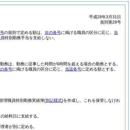
平成28年3月31日
規則第28号
1号
の規則で定める額は、
次の各号
に掲げる職員の区分に応じ、
当
職員特別勤務手当を支給しない。
勤務は、勤務に従事した時間が6時間を超える場合の勤務とする。
の各号
に掲げる職員の区分に応じ、
当該各号
に定める額とする。
管理職員特別勤務実績簿
(
別記様式
)
を作成し、これを保管しなけれ
月の給料日に支給する。
管理者が別に定める。