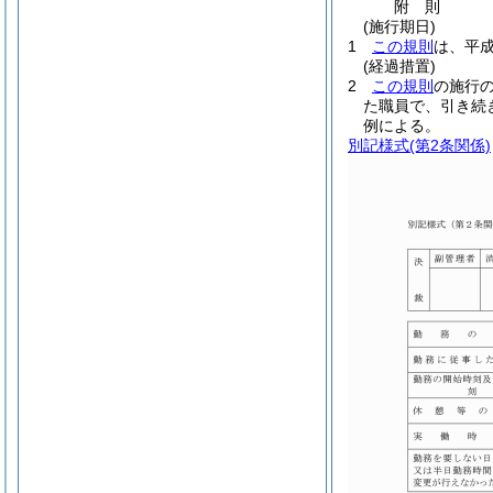
附
則
(施行期日)
1
この規則
は、平成
(経過措置)
2
この規則
の施行
た職員で、引き続
例による。
別記様式
(第2条関係)