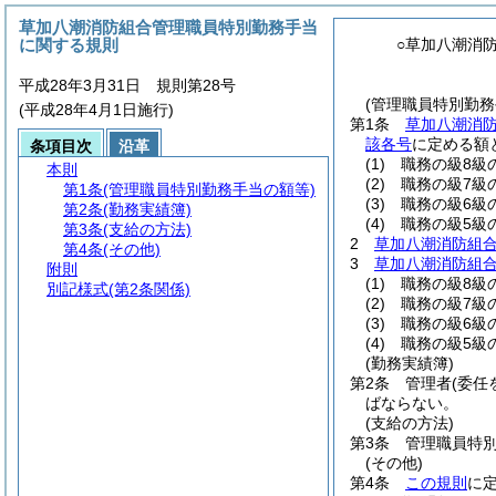
草加八潮消防組合管理職員特別勤務手当
に関する規則
○草加八潮消
平成28年3月31日 規則第28号
(管理職員特別勤務
(平成28年4月1日施行)
第1条
草加八潮消
該各号
に定める額
条項目次
沿革
(1)
職務の級8級の
本則
(2)
職務の級7級の
第1条
(管理職員特別勤務手当の額等)
(3)
職務の級6級の
第2条
(勤務実績簿)
(4)
職務の級5級の
第3条
(支給の方法)
2
草加八潮消防組合
第4条
(その他)
3
草加八潮消防組合
附則
(1)
職務の級8級の
別記様式
(第2条関係)
(2)
職務の級7級の
(3)
職務の級6級の
(4)
職務の級5級の
(勤務実績簿)
第2条
管理者
(委任
ばならない。
(支給の方法)
第3条
管理職員特
(その他)
第4条
この規則
に