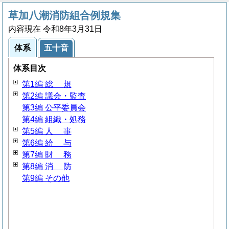
草加八潮消防組合例規集
内容現在 令和8年3月31日
体系
五十音
体系目次
第1編
総
規
第2編 議会・監査
第3編 公平委員会
第4編 組織・処務
第5編
人
事
第6編
給
与
第7編
財
務
第8編
消
防
第9編 その他