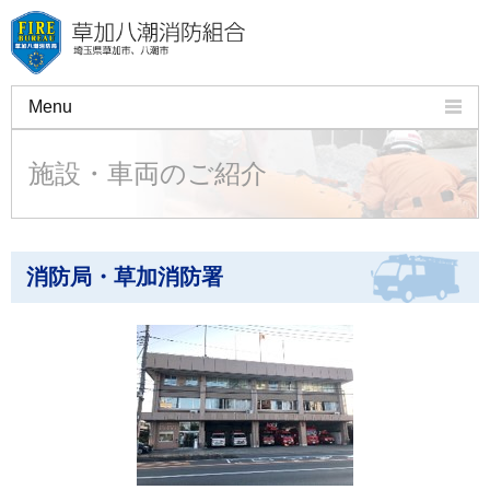
Menu
組合のご案内
施設・車両のご紹介
火災予防
救急・応急手当
消防局・草加消防署
許可・申請・証明
講習会
施設・車両のご紹介
よくある質問