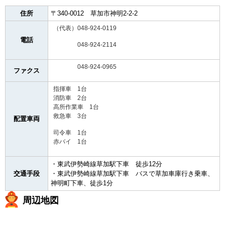
住所
〒340-0012 草加市神明2-2-2
（代表）048-924-0119
電話
048-924-2114
048-924-0965
ファクス
指揮車 1台
消防車 2台
高所作業車 1台
救急車 3台
配置車両
司令車 1台
赤バイ 1台
・東武伊勢崎線草加駅下車 徒歩12分
交通手段
・東武伊勢崎線草加駅下車 バスで草加車庫行き乗車、
神明町下車、徒歩1分
周辺地図