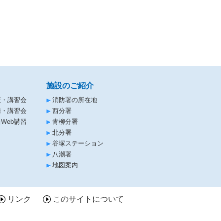
施設のご紹介
策・講習会
消防署の所在地
練・講習会
西分署
Web講習
青柳分署
北分署
谷塚ステーション
八潮署
地図案内
リンク
このサイトについて