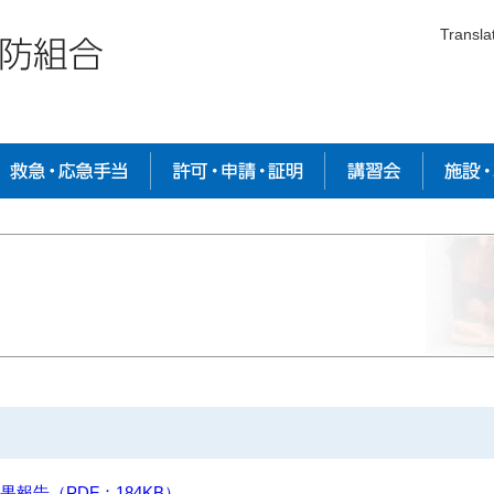
Transla
救急・応急手当
許可・申請・証明
講習会
施設
果報告
（PDF：184KB）