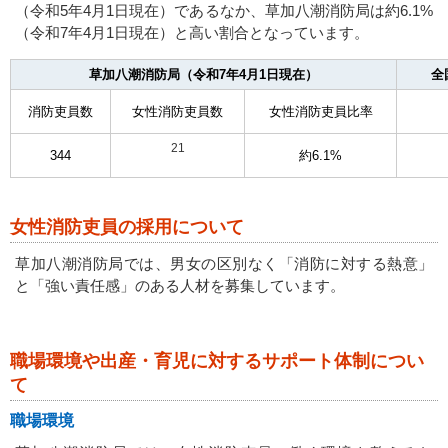
（令和5年4月1日現在）であるなか、草加八潮消防局は約6.1%
（令和7年4月1日現在）と高い割合となっています。
草加八潮消防局（令和7年4月1日現在）
全
消防吏員数
女性消防吏員数
女性消防吏員比率
21
344
約6.1%
女性消防吏員の採用について
草加八潮消防局では、男女の区別なく「消防に対する熱意」
と「強い責任感」のある人材を募集しています。
職場環境や出産・育児に対するサポート体制につい
て
職場環境