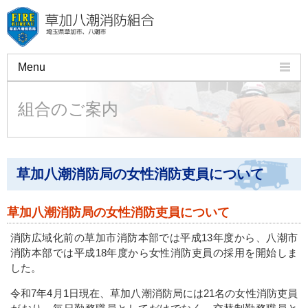
Menu
組合のご案内
組合のご案内
火災予防
救急・応急手当
草加八潮消防局の女性消防吏員について
許可・申請・証明
講習会
草加八潮消防局の女性消防吏員について
消防広域化前の草加市消防本部では平成13年度から、八潮市
施設・車両のご紹介
消防本部では平成18年度から女性消防吏員の採用を開始しま
した。
よくある質問
令和7年4月1日現在、草加八潮消防局には21名の女性消防吏員