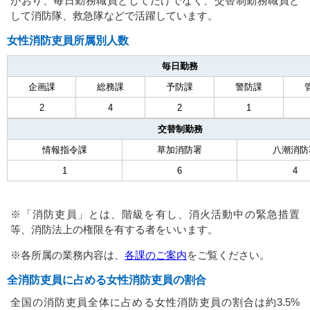
がおり、毎日勤務職員としてだけでなく、交替制勤務職員と
して消防隊、救急隊などで活躍しています。
女性消防吏員所属別人数
毎日勤務
企画課
総務課
予防課
警防課
2
4
2
1
交替制勤務
情報指令課
草加消防署
八潮消防
1
6
4
※「消防吏員」とは、階級を有し、消火活動中の緊急措置
等、消防法上の権限を有する者をいいます。
※各所属の業務内容は、
各課のご案内
をご覧ください。
全消防吏員に占める女性消防吏員の割合
全国の消防吏員全体に占める女性消防吏員の割合は約3.5%