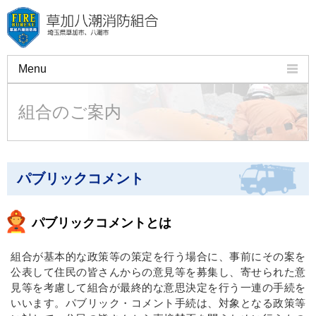
Menu
組合のご案内
組合のご案内
火災予防
救急・応急手当
パブリックコメント
許可・申請・証明
講習会
パブリックコメントとは
施設・車両のご紹介
組合が基本的な政策等の策定を行う場合に、事前にその案を
公表して住民の皆さんからの意見等を募集し、寄せられた意
よくある質問
見等を考慮して組合が最終的な意思決定を行う一連の手続を
いいます。パブリック・コメント手続は、対象となる政策等