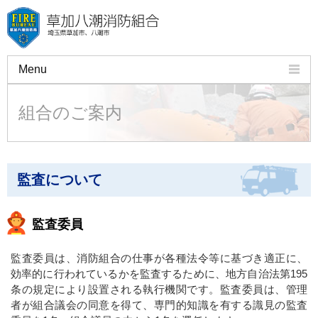
Menu
組合のご案内
組合のご案内
火災予防
救急・応急手当
監査について
許可・申請・証明
講習会
監査委員
施設・車両のご紹介
監査委員は、消防組合の仕事が各種法令等に基づき適正に、
効率的に行われているかを監査するために、地方自治法第195
よくある質問
条の規定により設置される執行機関です。監査委員は、管理
者が組合議会の同意を得て、専門的知識を有する識見の監査