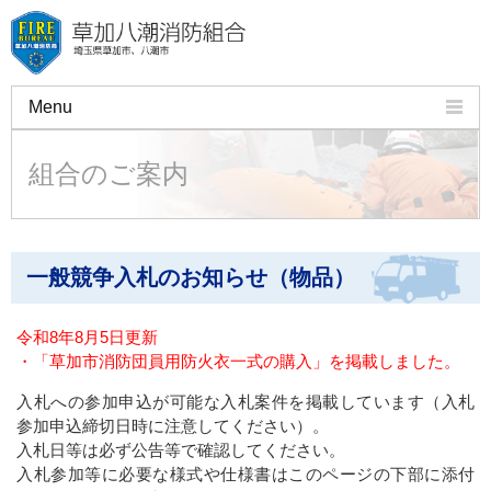
Menu
組合のご案内
組合のご案内
火災予防
救急・応急手当
一般競争入札のお知らせ（物品）
許可・申請・証明
講習会
令和8年8月5日更新
・「草加市消防団員用防火衣一式の購入」を掲載しました。
施設・車両のご紹介
入札への参加申込が可能な入札案件を掲載しています（入札
参加申込締切日時に注意してください）。
よくある質問
入札日等は必ず公告等で確認してください。
入札参加等に必要な様式や仕様書はこのページの下部に添付