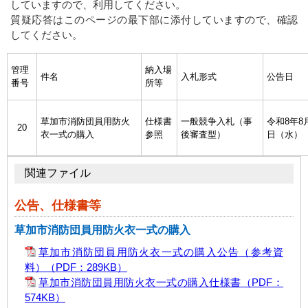
していますので、利用してください。
質疑応答はこのページの最下部に添付していますので、確認
してください。
管理
納入場
件名
入札形式
公告日
番号
所等
草加市消防団員用防火
仕様書
一般競争入札（事
令和8年8
20
衣一式の購入
参照
後審査型）
日（水）
関連ファイル
公告、仕様書等
草加市消防団員用防火衣一式の購入
草加市消防団員用防火衣一式の購入公告（参考資
料）
（PDF：289KB）
草加市消防団員用防火衣一式の購入仕様書
（PDF：
574KB）