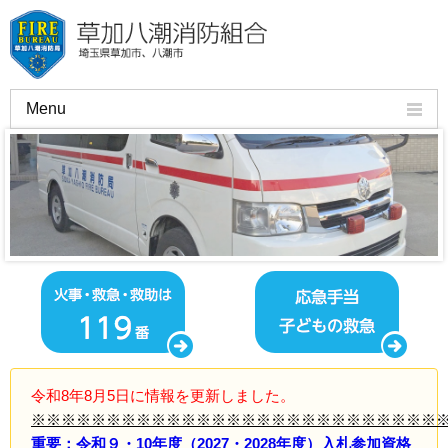
Menu
組合のご案内
火災予防
救急・応急手当
許可・申請・証明
講習会
施設のご紹介
令和8年8月5日に情報を更新しました。
よくある質問
※※※※※※※※※※※※※※※※※※※※※※※※※※※
重要：令和９・10年度（2027・2028年度）入札参加資格